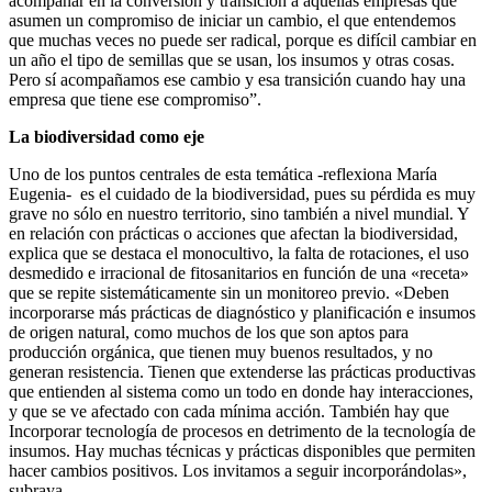
acompañar en la conversión y transición a aquellas empresas que
asumen un compromiso de iniciar un cambio, el que entendemos
que muchas veces no puede ser radical, porque es difícil cambiar en
un año el tipo de semillas que se usan, los insumos y otras cosas.
Pero sí acompañamos ese cambio y esa transición cuando hay una
empresa que tiene ese compromiso”.
La biodiversidad como eje
Uno de los puntos centrales de esta temática -reflexiona María
Eugenia- es el cuidado de la biodiversidad, pues su pérdida es muy
grave no sólo en nuestro territorio, sino también a nivel mundial. Y
en relación con prácticas o acciones que afectan la biodiversidad,
explica que se destaca el monocultivo, la falta de rotaciones, el uso
desmedido e irracional de fitosanitarios en función de una «receta»
que se repite sistemáticamente sin un monitoreo previo. «Deben
incorporarse más prácticas de diagnóstico y planificación e insumos
de origen natural, como muchos de los que son aptos para
producción orgánica, que tienen muy buenos resultados, y no
generan resistencia. Tienen que extenderse las prácticas productivas
que entienden al sistema como un todo en donde hay interacciones,
y que se ve afectado con cada mínima acción. También hay que
Incorporar tecnología de procesos en detrimento de la tecnología de
insumos. Hay muchas técnicas y prácticas disponibles que permiten
hacer cambios positivos. Los invitamos a seguir incorporándolas»,
subraya.